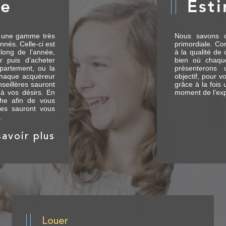
re
Est
 une gamme très
Nous savons q
nnés. Celle-ci est
primordiale. Con
long de l’année,
à la qualité de 
r puis d’acheter
bien où chaqu
ppartement, ou la
présenterons 
chaque acquéreur
objectif, pour 
seillères sauront
grâce à la fois
 à vos désirs. En
moment de l’exp
che afin de vous
lles sauront vous
.
savoir plus
Louer