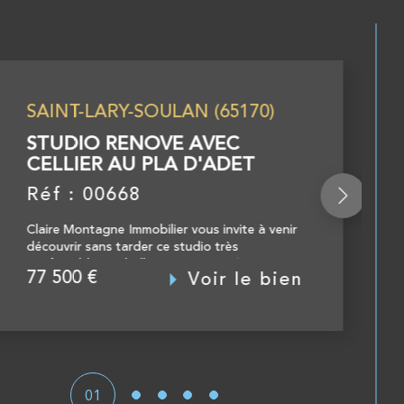
PRIX EN BAISSE
170)
C
ET
ite à venir
s
(parquet,
le bien
01