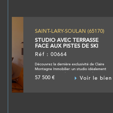
EXCLUSIF
-SOULAN (65170)
PRIX EN BAISS
EC TERRASSE
ISTES DE SKI
4
re exclusivité de Claire
r: un studio idéalement
des commerces, du
Voir le bien
..