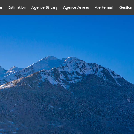
er
Estimation
Agence St Lary
Agence Arreau
Alerte mail
Gestion 