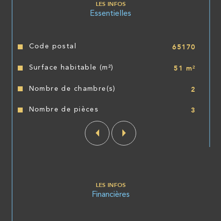
exposé sont disponibles sur le site
Géorisques
LES INFOS
Essentielles
Caractéristiques
Valeurs
Code postal
65170
Surface habitable (m²)
51 m²
Nombre de chambre(s)
2
Nombre de pièces
3
LES INFOS
Financières