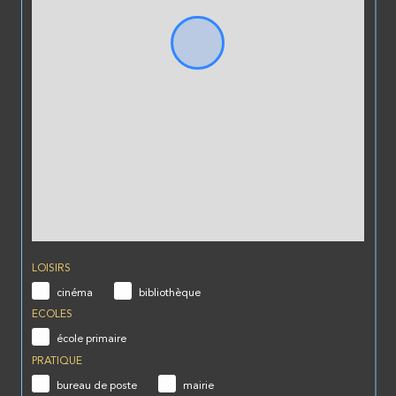
LOISIRS
cinéma
bibliothèque
ECOLES
école primaire
PRATIQUE
bureau de poste
mairie