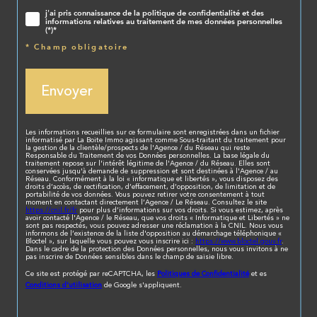
j'ai pris connaissance de la politique de confidentialité et des
informations relatives au traitement de mes données personnelles
(*)*
* Champ obligatoire
Envoyer
Les informations recueillies sur ce formulaire sont enregistrées dans un fichier
informatisé par La Boite Immo agissant comme Sous-traitant du traitement pour
la gestion de la clientèle/prospects de l'Agence / du Réseau qui reste
Responsable du Traitement de vos Données personnelles. La base légale du
traitement repose sur l'intérêt légitime de l'Agence / du Réseau. Elles sont
conservées jusqu'à demande de suppression et sont destinées à l'Agence / au
Réseau. Conformément à la loi « informatique et libertés », vous disposez des
droits d’accès, de rectification, d’effacement, d’opposition, de limitation et de
portabilité de vos données. Vous pouvez retirer votre consentement à tout
moment en contactant directement l’Agence / Le Réseau. Consultez le site
https://cnil.fr/fr
pour plus d’informations sur vos droits. Si vous estimez, après
avoir contacté l'Agence / le Réseau, que vos droits « Informatique et Libertés » ne
sont pas respectés, vous pouvez adresser une réclamation à la CNIL. Nous vous
informons de l’existence de la liste d'opposition au démarchage téléphonique «
Bloctel », sur laquelle vous pouvez vous inscrire ici :
https://www.bloctel.gouv.fr
.
Dans le cadre de la protection des Données personnelles, nous vous invitons à ne
pas inscrire de Données sensibles dans le champ de saisie libre.
Politiques de Confidentialité
Ce site est protégé par reCAPTCHA, les
et es
Conditions d'utilisation
de Google s'appliquent.