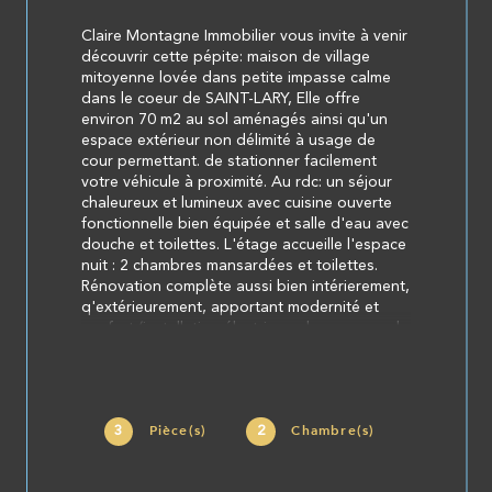
Claire Montagne Immobilier vous invite à venir
découvrir cette pépite: maison de village
mitoyenne lovée dans petite impasse calme
dans le coeur de SAINT-LARY, Elle offre
environ 70 m2 au sol aménagés ainsi qu'un
espace extérieur non délimité à usage de
cour permettant. de stationner facilement
votre véhicule à proximité. Au rdc: un séjour
chaleureux et lumineux avec cuisine ouverte
fonctionnelle bien équipée et salle d'eau avec
douche et toilettes. L'étage accueille l'espace
nuit : 2 chambres mansardées et toilettes.
Rénovation complète aussi bien intérierement,
q'extérieurement, apportant modernité et
confort (installation électrique,chappe au sol,
couverture ardoises,isolation des murs et de
la toiture, enduits extérieurs...). Un bien rare
qui ne ressemble à aucun autre, facile à vivre
qui vous permet de poser vos valises et de
3
2
Pièce(s)
Chambre(s)
profiter !
Les informations sur les risques auxquels ce bien est