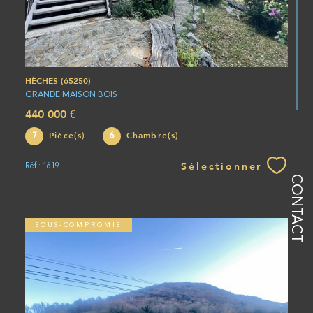
HÈCHES (65250)
GRANDE MAISON BOIS
440 000 €
7
6
Pièce(s)
Chambre(s)
Sélectionner
Réf : 1619
CONTACT
SOUS-COMPROMIS