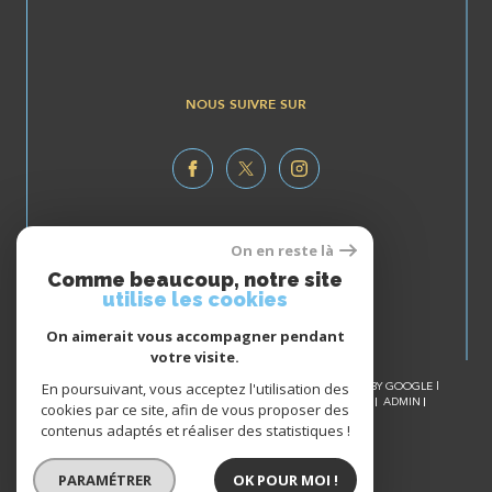
NOUS SUIVRE SUR
On en reste là
ESPACE
Comme beaucoup, notre site
propriétaire
utilise les cookies
Se connecter
On aimerait vous accompagner pendant
votre visite.
En poursuivant, vous acceptez l'utilisation des
© 2026 | TOUS DROITS RÉSERVÉS | TRADUCTION POWERED BY GOOGLE |
NOS HONORAIRES
PLAN DU SITE
MENTIONS LÉGALES
ADMIN
cookies par ce site, afin de vous proposer des
NOS LIENS
POLITIQUE RGPD
COOKIES
contenus adaptés et réaliser des statistiques !
PARAMÉTRER
OK POUR MOI !