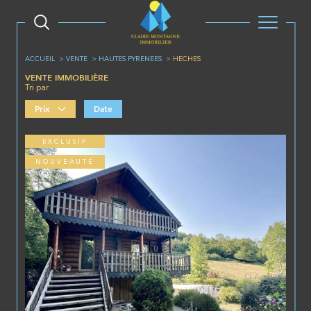
ACCUEIL
VENTE
HAUTES PYRENEES
HECHES
VENTE IMMOBILIÈRE
Tri par
Prix
Date
EXCLUSIF
NOUVEAUTÉ