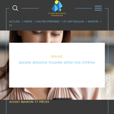
ACCUEIL
VENTE
HAUTES PYRENEES
ST LARY SOULAN
MAISON
T7
DÉSOLÉ,
aucune annonce trouvée selon vos critères
Effectuez une nouvelle recherche en modifiant vos critères
CONTACT
ACHAT MAISON T7 PIÈCES