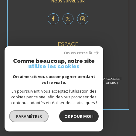
NOUS SUIVRE SUR
ESPACE
propriétaire
On en reste là
Comme beaucoup, notre site
Se connecter
utilise les cookies
On aimerait vous accompagner pendant
© 2026 | TOUS DROITS RÉSERVÉS | TRADUCTION POWERED BY GOOGLE |
votre visite.
NOS HONORAIRES
PLAN DU SITE
MENTIONS LÉGALES
ADMIN
NOS LIENS
POLITIQUE RGPD
COOKIES
En poursuivant, vous acceptez l'utilisation des
cookies par ce site, afin de vous proposer des
contenus adaptés et réaliser des statistiques !
PARAMÉTRER
OK POUR MOI !